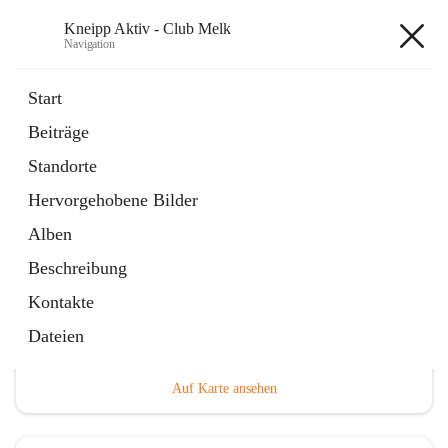
Kneipp Aktiv - Club Melk
Navigation
Kneipp Aktiv - Club Melk
Start
Beiträge
öffnet
Österreichischer Kneippbund
Standorte
in
Externe Webseite
neuem
Hervorgehobene Bilder
Tab
Alben
Beschreibung
Kontakte
Hauptadresse
Dateien
Melk, Niederösterreich, Österreich
Auf Karte ansehen