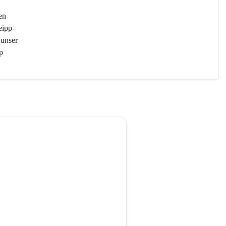
en 
eipp-
unser 
p 