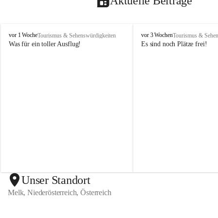
Aktuelle Beiträge
K
K
vor 1 Woche
vor 3 Wochen
Tourismus & Sehenswürdigkeiten
Tourismus & Sehen
n
n
Was für ein toller Ausflug!
Es sind noch Plätze frei! 
e
e
i
i
p
p
p
p
A
A
k
k
t
t
i
i
v
v
-
-
C
C
l
l
u
u
b
b
M
M
Unser Standort
e
e
Melk, Niederösterreich, Österreich
l
l
k
k