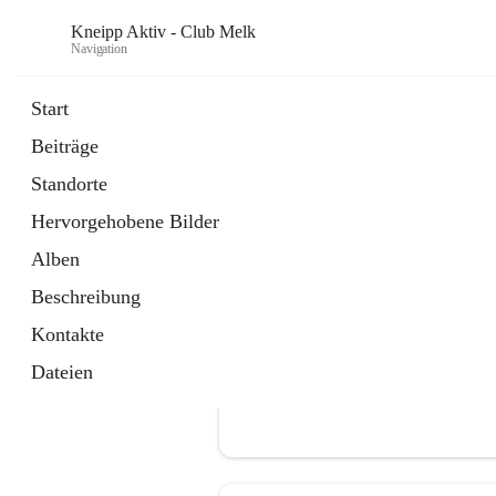
Kneipp Aktiv - Club Melk
Navigation
Start
Beiträge
öffnet
Österreichischer Kneippbund
Standorte
in
Externe Webseite
neuem
Hervorgehobene Bilder
Tab
Alben
Beschreibung
Kontakte
Dateien