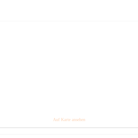
Kneipp Aktiv - Club Melk
Hauptadresse
Melk, Niederösterreich, Österreich
Auf Karte ansehen