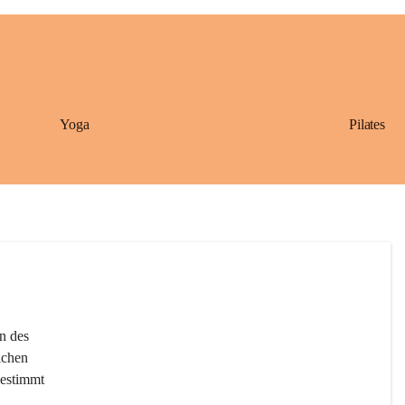
+1
Yoga
Pilates
n des 
ichen 
bestimmt 