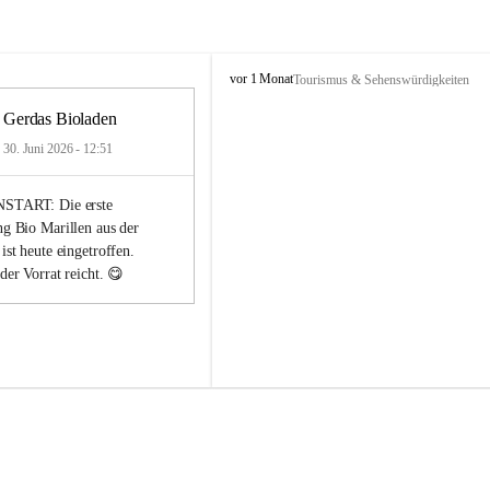
K
vor 1 Monat
Tourismus & Sehenswürdigkeiten
n
e
Gerdas Bioladen
i
30. Juni 2026 - 12:51
p
p
A
START: Die erste 
k
ng 
Bio
Marillen
 aus der 
t
 ist heute eingetroffen. 
i
der Vorrat reicht. 😋
v
-
C
l
u
b
M
e
l
k