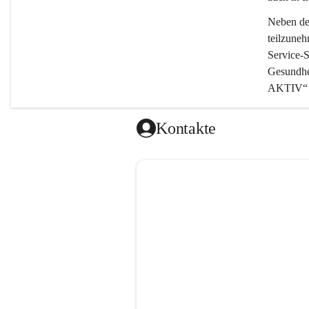
Neben der
teilzuneh
Service-
Gesundhe
AKTIV“ i
Kontakte