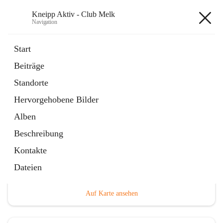
Kneipp Aktiv - Club Melk
Navigation
Kneipp Aktiv - Club Melk
Start
Beiträge
öffnet
Österreichischer Kneippbund
Standorte
in
Externe Webseite
neuem
Hervorgehobene Bilder
Tab
Alben
Beschreibung
Kontakte
Hauptadresse
Dateien
Melk, Niederösterreich, Österreich
Auf Karte ansehen